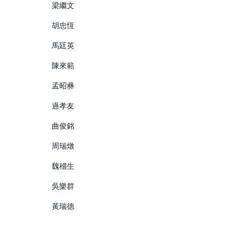
梁繼文
胡忠恆
馬廷英
陳來範
孟昭彝
過孝友
曲俊銘
周瑞燉
魏稽生
吳樂群
黃瑞德