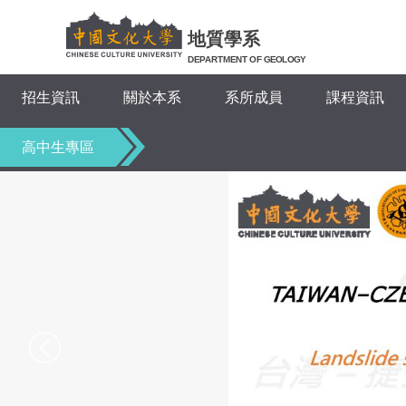
跳
到
地質學系
主
DEPARTMENT OF GEOLOGY
要
招生資訊
關於本系
系所成員
課程資訊
內
容
區
高中生專區