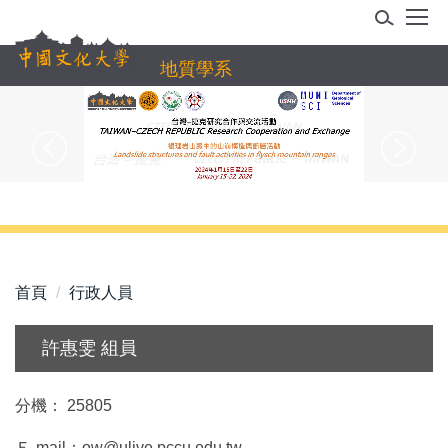
跳
到
主
地質學系
要
內
容
區
首頁
行政人員
許惠雯 組員
分機： 25805
Ｅ-mail：ow@ulive.pccu.edu.tw