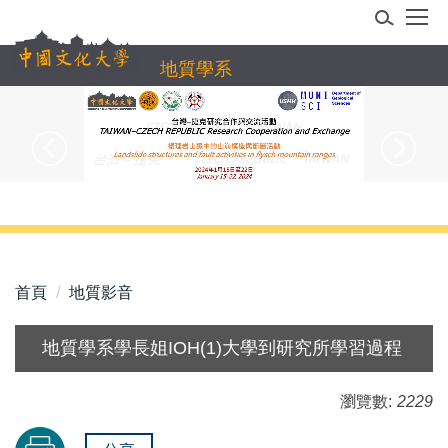
跳
到
主
地質學系
要
內
容
區
首頁
地質影音
地質學系學長姐IOH(1)大學到研究所學習過程
瀏覽數:
2229