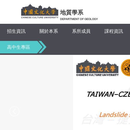
跳
到
地質學系
主
DEPARTMENT OF GEOLOGY
要
招生資訊
關於本系
系所成員
課程資訊
內
容
區
高中生專區