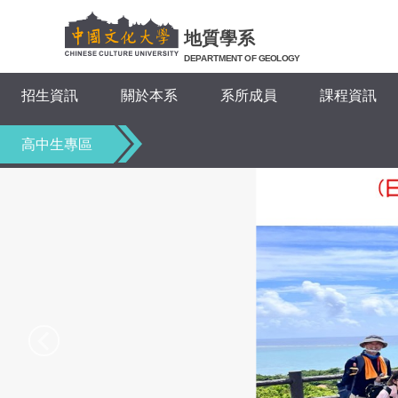
跳
到
地質學系
主
DEPARTMENT OF GEOLOGY
要
招生資訊
關於本系
系所成員
課程資訊
內
容
區
高中生專區