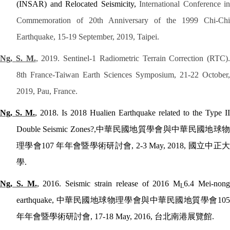
(INSAR) and Relocated Seismicity,
International Conference in
Commemoration of 20th Anniversary of the 1999 Chi-Chi
Earthquake, 15-19 September, 2019, Taipei.
Ng,
S. M.
, 2019. Sentinel-1
Radiometric Terrain Correction (RTC).
8th France-Taiwan Earth Sciences Symposium, 21-22 October,
2019, Pau, France.
Ng, S. M.
, 2018. Is 2018 Hualien Earthquake related to the Type II
Double Seismic Zones?,
中華民國地質學會與中華民國地球
理學會
107
年年會暨學術研討會
, 2-3 May, 2018,
國立中正
學
.
Ng, S. M.
, 2016. Seismic strain release of 2016 M
6.4 Mei-non
L
earthquake,
中華民國地球物理學會與中華民國地質學會
10
年年會暨學術研討會
, 17-18 May, 2016,
台北南港展覽館
.