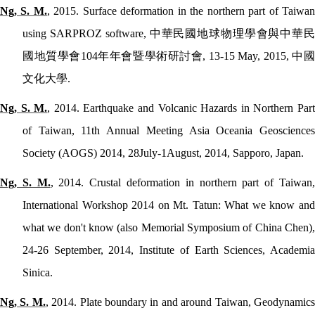
Ng, S. M.
, 2015. Surface deformation in the northern part of Taiwa
using SARPROZ software,
中華民國地球物理學會與中華民
國地質學會
104
年年會暨學術研討會
, 13-15 May, 2015,
中
文化大學
.
Ng, S. M.
, 2014. Earthquake and Volcanic Hazards in Northern Par
of Taiwan, 11th Annual Meeting Asia Oceania Geosciences
Society (AOGS) 2014, 28July-1August, 2014, Sapporo, Japan.
Ng, S. M.
, 2014. Crustal deformation in northern part of Taiwan
International Workshop 2014 on Mt. Tatun: What we know and
what we don't know (also Memorial Symposium of China Chen),
24-26 September, 2014, Institute of Earth Sciences, Academia
Sinica.
Ng, S. M.
, 2014. Plate boundary in and around Taiwan, Geodynamic