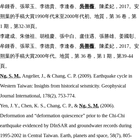
牟鍾香、張翠玉、李德貴、李逢春、
吳善薇
、陳柔妃，
2017
。安
朔葉的手稿大賞
1990
年代末至
2000
年代初。地質，第
36
卷，第
1
期，第
32-38
頁。
李建成、朱傚祖、胡植慶、張中白、盧佳遇、張勝雄、姜國彰、
牟鍾香、張翠玉、李德貴、李逢春、
吳善薇
、陳柔妃，
2017
。安
朔葉的手稿大賞
2000
年代。地質，第
36
卷，第
1
期，第
39-44
頁。
Ng, S. M.
, Angelier, J., & Chang, C. P. (2009). Earthquake cycle in
Western Taiwan: Insights from historical seismicity. Geophysical
Journal International, 178(2), 753-774.
Yen, J. Y., Chen, K. S., Chang, C. P., &
Ng, S. M.
(2006).
Deformation and “deformation quiescence” prior to the Chi-Chi
earthquake evidenced by DInSAR and groundwater records during
1995-2002 in Central Taiwan. Earth, planets and space, 58(7), 805-