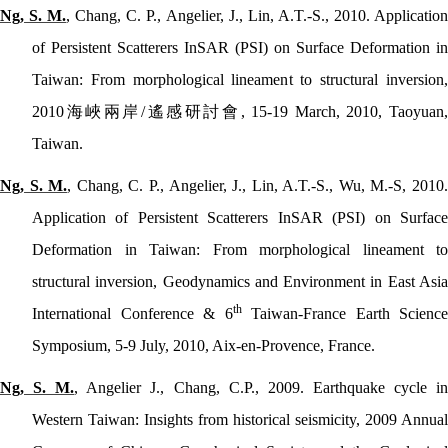
Ng, S. M.
, Chang, C. P., Angelier, J., Lin, A.T.-S., 2010. Applicatio
of Persistent Scatterers InSAR (PSI) on Surface Deformation in
Taiwan: From morphological lineament to structural inversion,
2010
海峽兩岸
/
遙感研討會
, 15-19 March, 2010, Taoyuan
Taiwan.
Ng, S. M.
, Chang, C. P., Angelier, J., Lin, A.T.-S., Wu, M.-S, 2010
Application of Persistent Scatterers InSAR (PSI) on Surface
Deformation in Taiwan: From morphological lineament to
structural inversion, Geodynamics and Environment in East Asia
th
International Conference & 6
Taiwan-France Earth Science
Symposium, 5-9 July, 2010, Aix-en-Provence, France.
Ng, S. M.
, Angelier J., Chang, C.P., 2009.
Earthquake cycle i
Western Taiwan: Insights from historical seismicity, 2009 Annual