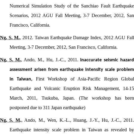
Numerical Simulation Study of the Sanchiao Fault Earthquake
Scenarios
, 2012 AGU Fall Meeting, 3-7 December, 2012, San
Francisco, California.
Ng, S. M.
, 2012. Taiwan Earthquake Damage Index, 2012 AGU Fal
Meeting, 3-7 December, 2012, San Francisco, California.
Ng, S. M.
, Ando, M., Hu, J.-C., 2011.
Inaccurate seismic hazar
assessment arisen from earthquake intensity scale problem
First Workshop of Asia-Pacific Region Globa
in Taiwan,
Earthquake and Volcanic Eruption Risk Management, 14-15
March, 2011, Tsukuba, Japan. (The workshop has been
postponed due to 311 Japan earthquake)
Ng, S. M
.
, Ando, M., Wen, K.-L., Huang, J.-Y., Hu, J.-C., 2011
Earthquake intensity scale problem in Taiwan as revealed by