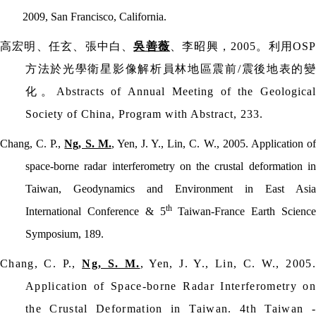
2009, San Francisco, California.
高宏明、任玄、張中白、
吳善薇
、李昭興，
2005
。利用
OS
方法於光學衛星影像解析員林地區震前
/
震後地表的
化。
Abstracts of Annual Meeting of the Geological
Society of China, Program with Abstract, 233.
Chang, C. P.,
Ng, S. M.
, Yen, J. Y., Lin, C. W., 2005. Application o
space-borne radar interferometry on the crustal deformation in
Taiwan, Geodynamics and Environment in East Asia
th
International Conference & 5
Taiwan-France Earth Science
Symposium, 189.
Chang, C. P.
,
Ng, S. M.
, Yen, J. Y., Lin, C. W., 2005.
Application of Space-borne Radar Interferometry on
the Crustal Deformation in Taiwan. 4th Taiwan -