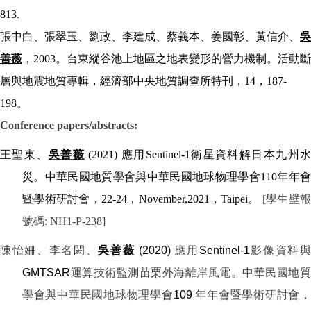
813.
張中白、張翠玉、劉政、李建成、蔡義本、姜國彰、黃信介、
吳
善薇
，
2003
。台東縱谷池上地區之地表變形的營力機制。活動斷
層與地震地質專輯，經濟部中央地質調查所特刊，
14
，
187-
198
。
Conference papers/abstracts:
王聖東、
吳善薇
(2021)
應用
Sentinel-1
衛星資料解日本九州
災。中華民國地質學會與中華民國地球物理學會
110
年年會
暨學術研討會
，
22-24
，
November,2021
，
Taipei
。
[學生壁
號碼
: NH1-P-238]
陳怡姍、李名閎、
吳善薇
(2020)
應用
Sentinel-1
影像資料
GMTSAR
運算技術監測苗栗外海離岸風電。中華民國地質
學會與中華民國地球物理學會
109
年年會暨學術研討會