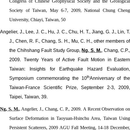
Congress of Chinese Geophysical Society and the Geological
Society of Taiwan, May 6-7, 2009, National Chung Cheng
University, Chiayi, Taiwan, 50
Angelier, J., Lee, J. C., Hu, J. C., Chu, H. T., Jiang, G. J., Lin, T.
J., Chen, R. F.,
Chang, S. H., Mu, C. H., other members o
the Chihshang Fault Study Group,
Ng, S. M.
, Chang, C.P.
2009. Twenty Years of Active Fault Motion in Eastern
Taiwan: Insights for Earthquake Hazard Evaluation,
th
Symposium commemorating the 10
Anniversary of th
Taiwan-France Scientific Prize, September 2-3, 2009,
Taipei, Taiwan, 39.
Ng, S. M.
, Angelier, J., Chang, C. P., 2009.
A Recent Observation on
Surface Deformation in Taoyuan-Hsinchu Area, Taiwan Using
Persistent Scatterers, 2009 AGU Fall Meeting, 14-18 December,